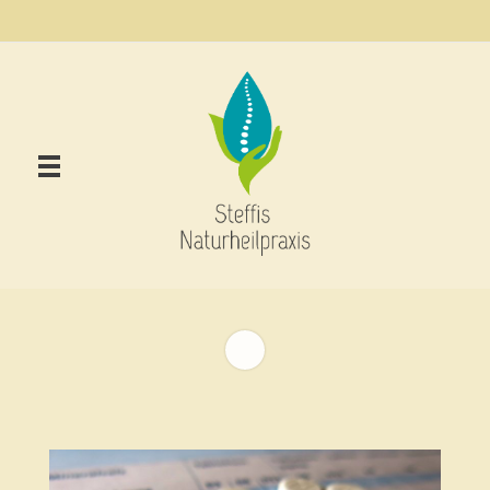
Steffis Naturheilpraxis Neustadt (Hessen) – Stefanie Schenk
Treysa, Homöopathie, Dorn-Breuss-Methode,Cranio-Sacral-Therapie,Schüssler Salze