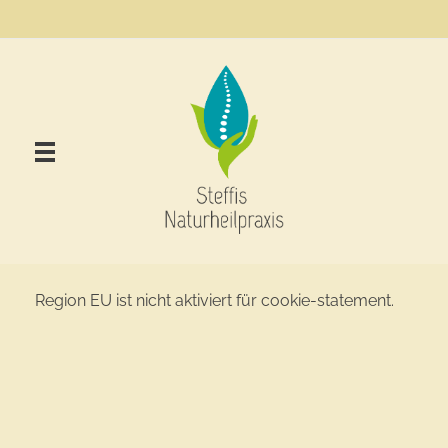
Region EU ist nicht aktiviert für cookie-statement.
Steffis Naturheilpraxis Neustadt (Hessen) – Stefanie Schenk
Treysa, Homöopathie, Dorn-Breuss-Methode,Cranio-Sacral-Therapie,Schüssler Salze