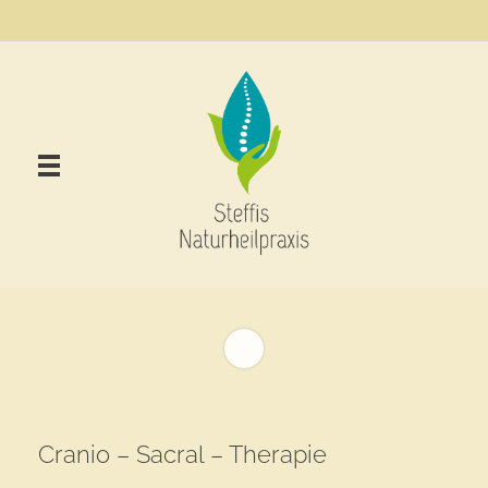
Steffis Naturheilpraxis Neustadt (Hessen) – Stefanie Schenk
Treysa, Homöopathie, Dorn-Breuss-Methode,Cranio-Sacral-Therapie,Schüssler Salze
Cranio – Sacral – Therapie