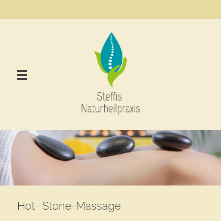
Steffis Naturheilpraxis Neustadt (Hessen) – Stefanie Schenk
Treysa, Homöopathie, Dorn-Breuss-Methode,Cranio-Sacral-Therapie,Schüssler Salze
Hot- Stone-Massage